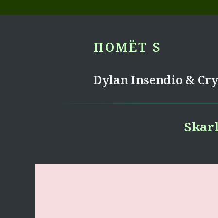
ПОМЁТ S
Dylan Insendio
&
Cry
Skar